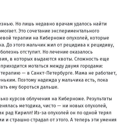
лезнью. Но лишь недавно врачам удалось найти
омогает. Это сочетание экспериментального
евой терапии на Киберноже опухолей, которые
а. До этого мальчик жил от рецидива к рецидиву,
 болезнь отступит. Но лечение оказалось
ия, в которых выдаются квоты. Сложность еще
м приходится мотаться между двумя городами:
терапию — в Санкт-Петербурге. Мама не работает,
еньким. Поэтому надежда у мальчика есть, пока
ать ему бороться дальше.
ько курсов облучения на Киберноже. Результаты
менялась методика, чисто — ни новых опухолей,
ак рад Кирилл! Из-за опухолей он по одной терял
ми и страшно страдал от этого. А теперь эти умения