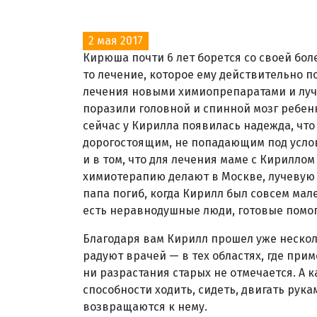
2 мая 2017
Кирюша почти 6 лет борется со своей бо
то лечение, которое ему действительно п
лечения новыми химиопрепаратами и луч
поразили головной и спинной мозг ребенк
сейчас у Кирилла появилась надежда, что
дорогостоящим, не попадающим под услов
и в том, что для лечения маме с Кирилло
химиотерапию делают в Москве, лучевую 
папа погиб, когда Кирилл был совсем мал
есть неравнодушные люди, готовые помог
Благодаря вам Кирилл прошел уже нескол
радуют врачей — в тех областях, где при
ни разрастания старых не отмечается. А к
способности ходить, сидеть, двигать рука
возвращаются к нему.