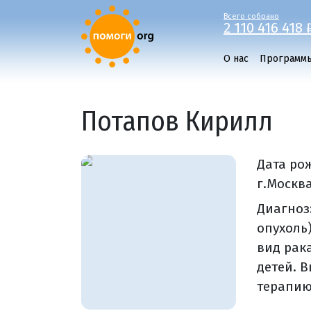
Всего собрано
2 110 416 418 
О нас
Программ
Потапов Кирилл
Дата ро
г.Москва
Диагноз
опухоль
вид рак
детей. 
терапию 