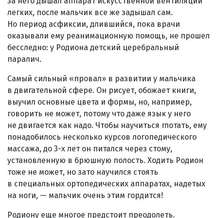
за него дышал аппарат искусственной вентиляции
легких, после мальчик все же задышал сам.
Но период асфиксии, длившийся, пока врачи
оказывали ему реанимационную помощь, не прошел
бесследно: у Родиона детский церебральный
паралич.
Самый сильный «провал» в развитии у мальчика
в двигательной сфере. Он рисует, обожает книги,
выучил основные цвета и формы, но, например,
говорить не может, потому что даже язык у него
не двигается как надо. Чтобы научиться глотать, ему
понадобилось несколько курсов логопедического
массажа, до 3-х лет он питался через стому,
установленную в брюшную полость. Ходить Родион
тоже не может, но зато научился стоять
в специальных ортопедических аппаратах, надетых
на ноги, — мальчик очень этим гордится!
Родиону еще многое предстоит преодолеть.