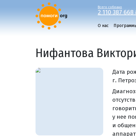
Всего собрано
2 110 387 668 
О нас
Программ
Нифантова Виктор
Дата ро
г. Петро
Диагноз:
отсутств
говорит
у нее п
и общен
аппарат