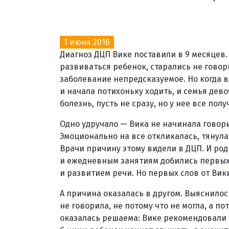
1 июня 2016
Диагноз ДЦП Вике поставили в 9 месяцев. 
развиваться ребенок, старались не говор
заболевание непредсказуемое. Но когда в
и начала потихоньку ходить, и семья дев
болезнь, пусть не сразу, но у нее все полу
Одно удручало — Вика не начинала говори
Эмоционально на все откликалась, тянулас
Врачи причину этому видели в ДЦП. И род
и ежедневным занятиям добились первых 
и развитием речи. Но первых слов от Вики
А причина оказалась в другом. Выяснилось
не говорила, не потому что не могла, а по
оказалась решаема: Вике рекомендовали