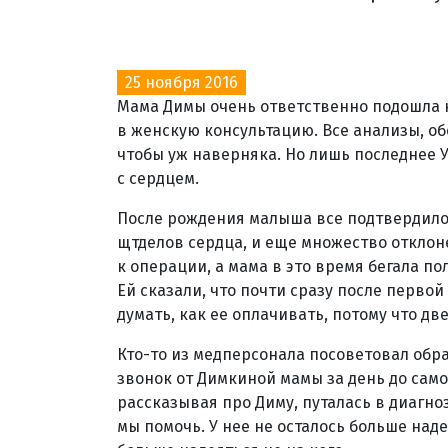
25 ноября 2016
Мама Димы очень ответственно подошла к
в женскую консультацию. Все анализы, об
чтобы уж наверняка. Но лишь последнее 
с сердцем.
После рождения малыша все подтвердилос
щтделов сердца, и еще множество отклоне
к операции, а мама в это время бегала по
Ей сказали, что почти сразу после первой
думать, как ее оплачивать, потому что дв
Кто-то из медперсонала посоветовал обр
звонок от Димкиной мамы за день до само
рассказывая про Диму, путалась в диагно
мы помочь. У нее не осталось больше наде