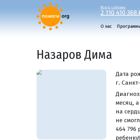
Всего собрано
2 110 410 368 
О нас
Программ
Назаров Дима
Дата ро
г. Санкт
Диагноз
месяц, 
на серд
не смог
464 796
ребенку