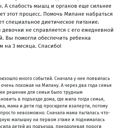
ы. А слабость мышц и органов еще сильнее
яет этот процесс. Помочь Милане набраться
ет специальное диетическое питание.
я девочки не справляется с его ежедневной
й. Вы помогли обеспечить ребенка
м на 3 месяца. Спасибо!
оизошло много событий. Сначала у нее появилась
 очень похожая на Милану. А через два года семья
нее решение для семьи было трудным
новить в подъезде дома, где жила тогда семья,
а, мама и дети год просидели взаперти, потому
 просто невозможно. Сначала мама пыталась что-
удную малышку на первом этаже и поднималась
сила детей из подъезда, преодолевая пороги