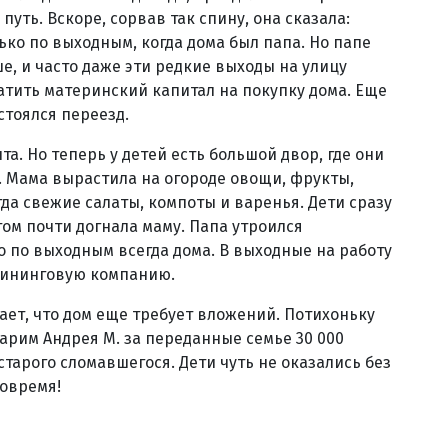
путь. Вскоре, сорвав так спину, она сказала:
лько по выходным, когда дома был папа. Но папе
е, и часто даже эти редкие выходы на улицу
атить материнский капитал на покупку дома. Еще
стоялся переезд.
та. Но теперь у детей есть большой двор, где они
. Мама вырастила на огороде овощи, фрукты,
гда свежие салаты, компоты и варенья. Дети сразу
том почти догнала маму. Папа утроился
но по выходным всегда дома. В выходные на работу
клининговую компанию.
мает, что дом еще требует вложений. Потихоньку
дарим Андрея М. за переданные семье 30 000
старого сломавшегося. Дети чуть не оказались без
вовремя!