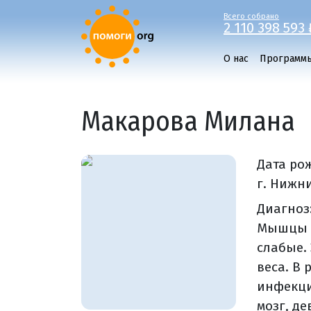
Всего собрано
2 110 398 593 
О нас
Программ
Макарова Милана
Дата ро
г. Нижн
Диагноз
Мышцы т
слабые.
веса. В 
инфекци
мозг, д