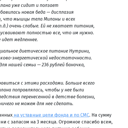
илана уже сидит и ползает
бавилась новая беда — дисплазия
т, что мышцы тела Миланы и всех
 т.д.) очень слабые. Ей не хватает питания,
 усваивают полностью все, что им нужно.
 идет медленнее.
циальное диетическое питание Нутрини,
ково-энергетической недостаточности.
для нашей семьи — 236 рублей баночка,
равиться с этими расходами. Больше всего
лана поправлялась, чтобы у нее были
ледствия перенесенной в детстве болезни,
ничего не можем для нее сделать.
ранных
на уставные цели фонда и по СМС
. На сумму
ни с запасом на 3 месяца. Огромное спасибо всем,