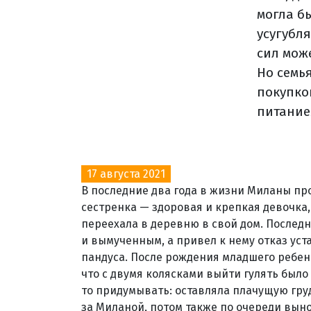
могла б
усугубл
сил мож
Но семь
покупко
питание
17 августа 2021
В последние два года в жизни Миланы пр
сестренка — здоровая и крепкая девочка,
переехала в деревню в свой дом. Послед
и вымученным, а привел к нему отказ уста
пандуса. После рождения младшего ребенк
что с двумя колясками выйти гулять было
то придумывать: оставляла плачущую гр
за Миланой, потом также по очереди выно