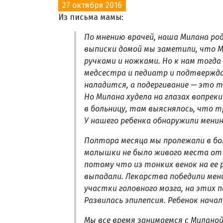
27 октября 2016
Из письма мамы:
По мнению врачей, наша Милана род
выписки домой мы заметили, что М
ручками и ножками. Но к нам тогд
медсестра и педиатр и подтвержда
наладится, а подергивание — это т
Но Милана худела на глазах вопрек
в больницу, там выяснялось, что т
У нашего ребенка обнаружили мени
Полтора месяца мы пролежали в боль
малышки не было живого места от с
потому что из тонких венок на ее
выпадали. Лекарства победили мен
участки головного мозга, на этих
Развилась эпилепсия. Ребенок нач
Мы все время занимаемся с Миланой