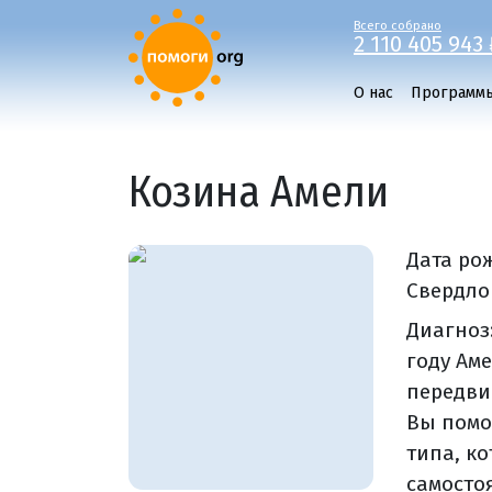
Всего собрано
2 110 405 943 
О нас
Программ
Козина Амели
Дата ро
Свердлов
Диагноз
году Аме
передви
Вы помо
типа, к
самосто