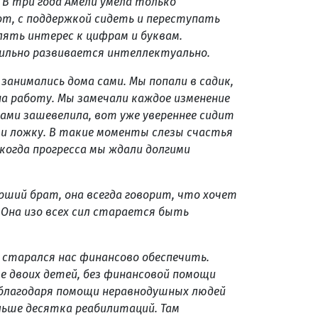
 В три года Амели умела только
от, с поддержкой сидеть и переступать
лять интерес к цифрам и буквам.
вильно развивается интеллектуально.
 занимались дома сами. Мы попали в садик,
на работу. Мы замечали каждое изменение
ками зашевелила, вот уже увереннее сидит
уки ложку. В такие моменты слезы счастья
 когда прогресса мы ждали долгими
рший брат, она всегда говорит, что хочет
 Она изо всех сил старается быть
 старался нас финансово обеспечить.
е двоих детей, без финансовой помощи
 благодаря помощи неравнодушных людей
льше десятка реабилитаций. Там