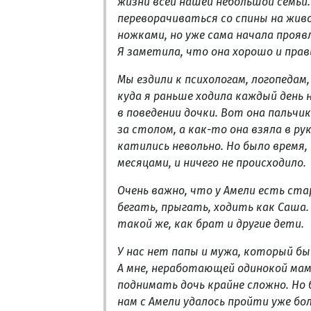
жизни всей нашей небольшой семьи.
переворачиваться со спины на жив
ножками, но уже сама начала прояв
Я заметила, что она хорошо и пра
Мы ездили к психологам, логопедам,
куда я раньше ходила каждый день 
в поведении дочки. Вот она пальчи
за столом, а как-то она взяла в р
катились невольно. Но было время,
месяцами, и ничего не происходило.
Очень важно, что у Амели есть ста
бегать, прыгать, ходить как Саша.
такой же, как брат и другие дети.
У нас нет папы и мужа, который бы
А мне, неработающей одинокой мам
поднимать дочь крайне сложно. Но
нам с Амели удалось пройти уже бо