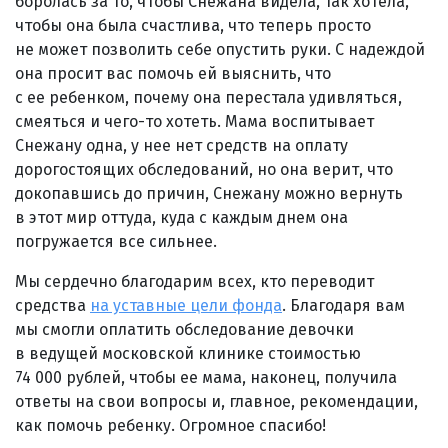
боролась за то, чтобы Снежана видела, так хотела,
чтобы она была счастлива, что теперь просто
не может позволить себе опустить руки. С надеждой
она просит вас помочь ей выяснить, что
с ее ребенком, почему она перестала удивляться,
смеяться и чего-то хотеть. Мама воспитывает
Снежану одна, у нее нет средств на оплату
дорогостоящих обследований, но она верит, что
докопавшись до причин, Снежану можно вернуть
в этот мир оттуда, куда с каждым днем она
погружается все сильнее.
Мы сердечно благодарим всех, кто переводит
средства
на уставные цели фонда
. Благодаря вам
мы смогли оплатить обследование девочки
в ведущей московской клинике стоимостью
74 000 рублей, чтобы ее мама, наконец, получила
ответы на свои вопросы и, главное, рекомендации,
как помочь ребенку. Огромное спасибо!