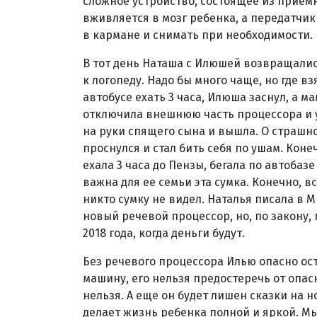
сложное устройство, состоящее из прием
вживляется в мозг ребенка, а передатчик
в кармане и снимать при необходимости.
В тот день Наташа с Илюшей возвращались
к логопеду. Надо бы много чаще, но где вз
автобусе ехать 3 часа, Илюша заснул, а м
отключила внешнюю часть процессора и у
на руки спящего сына и вышла. О страшн
проснулся и стал бить себя по ушам. Коне
ехала 3 часа до Пензы, бегала по автобаз
важна для ее семьи эта сумка. Конечно, в
никто сумку не видел. Наталья писала в 
новый речевой процессор, но, по закону,
2018 года, когда деньги будут.
Без речевого процессора Илью опасно ост
машину, его нельзя предостеречь от опасн
нельзя. А еще он будет лишен сказки на н
делает жизнь ребенка полной и яркой. 