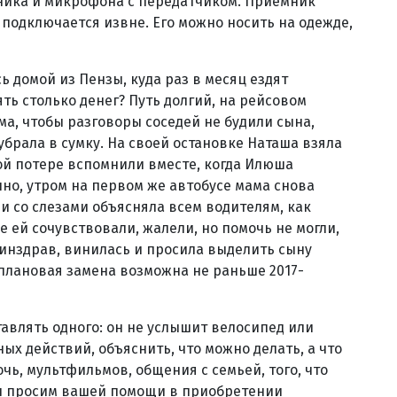
ника и микрофона с передатчиком. Приемник
 подключается извне. Его можно носить на одежде,
 домой из Пензы, куда раз в месяц ездят
ять столько денег? Путь долгий, на рейсовом
ама, чтобы разговоры соседей не будили сына,
брала в сумку. На своей остановке Наташа взяла
ой потере вспомнили вместе, когда Илюша
чно, утром на первом же автобусе мама снова
е и со слезами объясняла всем водителям, как
се ей сочувствовали, жалели, но помочь не могли,
Минздрав, винилась и просила выделить сыну
 плановая замена возможна не раньше 2017-
авлять одного: он не услышит велосипед или
ых действий, объяснить, что можно делать, а что
очь, мультфильмов, общения с семьей, того, что
Мы просим вашей помощи в приобретении