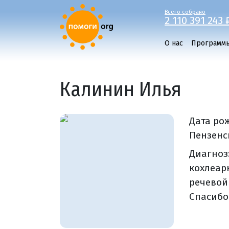
Всего собрано
2 110 391 243 
О нас
Программ
Калинин Илья
Дата ро
Пензенск
Диагноз
кохлеар
речевой
Спасибо