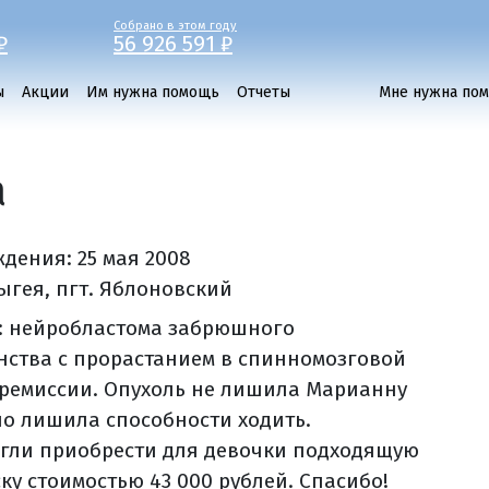
Собрано в этом году
₽
56 926 591 ₽
ы
Акции
Им нужна помощь
Отчеты
Мне нужна по
а
ждения:
25 мая 2008
ыгея, пгт. Яблоновский
: нейробластома забрюшного
нства с прорастанием в спинномозговой
 ремиссии. Опухоль не лишила Марианну
но лишила способности ходить.
гли приобрести для девочки подходящую
ку стоимостью 43 000 рублей. Спасибо!