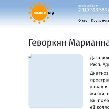
Всего собрано
2 110 398 583 
О нас
Программ
Геворкян Марианн
Дата ро
Респ. Ад
Диагноз
простра
канал в
жизни, 
Вы помо
ей коляс