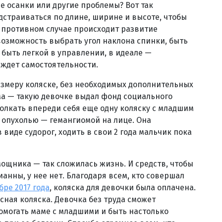
е осанки или другие проблемы? Вот так
дстраиваться по длине, ширине и высоте, чтобы
в противном случае происходит развитие
возможность выбрать угол наклона спинки, быть
 быть легкой в управлении, в идеале —
ждет самостоятельности.
змеру коляске, без необходимых дополнительных
ма — такую девочке выдал фонд социального
толкать впереди себя еще одну коляску с младшим
 опухолью — гемангиомой на лице. Она
виде судорог, ходить в свои 2 года мальчик пока
омощника — так сложилась жизнь. И средств, чтобы
нны, у нее нет. Благодаря всем, кто совершал
бре 2017 года
, коляска для девочки была оплачена.
сная коляска. Девочка без труда сможет
 помогать маме с младшими и быть настолько