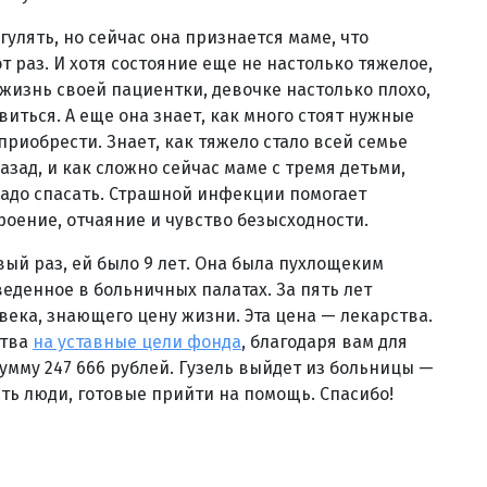
гулять, но сейчас она признается маме, что
т раз. И хотя состояние еще не настолько тяжелое,
жизнь своей пациентки, девочке настолько плохо,
авиться. А еще она знает, как много стоят нужные
приобрести. Знает, как тяжело стало всей семье
азад, и как сложно сейчас маме с тремя детьми,
надо спасать. Страшной инфекции помогает
оение, отчаяние и чувство безысходности.
ый раз, ей было 9 лет. Она была пухлощеким
еденное в больничных палатах. За пять лет
века, знающего цену жизни. Эта цена — лекарства.
ства
на уставные цели фонда
, благодаря вам для
умму 247 666 рублей. Гузель выйдет из больницы —
есть люди, готовые прийти на помощь. Спасибо!