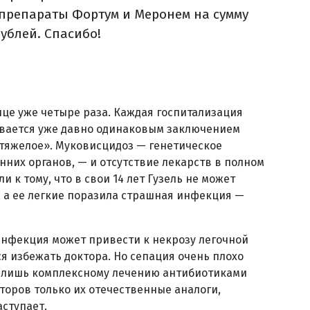
 препараты Фортум и Меронем на сумму
рублей. Спасибо!
нице уже четыре раза. Каждая госпитализация
ивается уже давно одинаковым заключением
 тяжелое». Муковисцидоз — генетическое
них органов, — и отсутствие лекарств в полном
 к тому, что в свои 14 лет Гузель не может
, а ее легкие поразила страшная инфекция —
 инфекция может привести к некрозу легочной
я избежать доктора. Но сепация очень плохо
у лишь комплексному лечению антибиотиками
торов только их отечественные аналоги,
аступает.