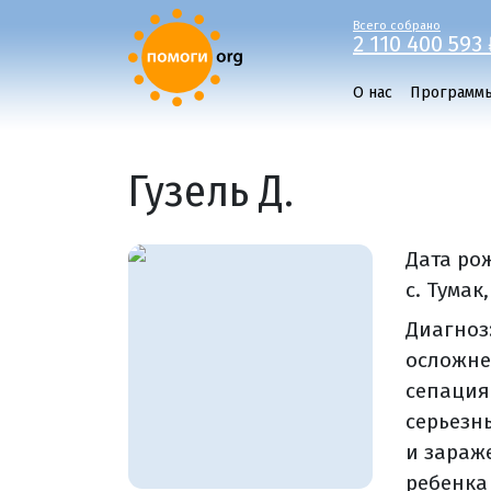
Всего собрано
2 110 400 593 
О нас
Программ
Гузель Д.
Дата ро
с. Тумак
Диагноз
осложне
сепация
серьезн
и зараж
ребенка